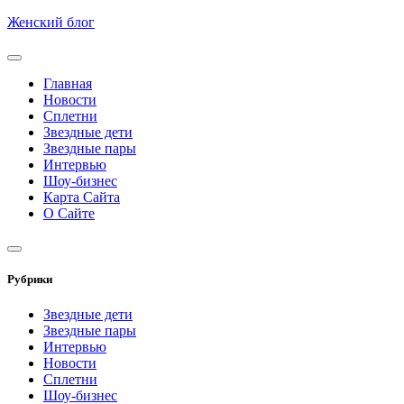
Skip
Женский блог
to
content
Главная
Новости
Сплетни
Звездные дети
Звездные пары
Интервью
Шоу-бизнес
Карта Сайта
О Сайте
Рубрики
Звездные дети
Звездные пары
Интервью
Новости
Сплетни
Шоу-бизнес