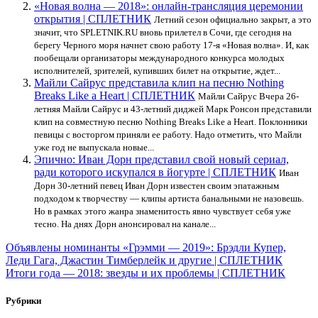
«Новая волна — 2018»: онлайн-трансляция церемонии
открытия | СПЛЕТНИК
Летний сезон официально закрыт, а это
значит, что SPLETNIK.RU вновь прилетел в Сочи, где сегодня на
берегу Черного моря начнет свою работу 17-я «Новая волна». И, как
пообещали организаторы международного конкурса молодых
исполнителей, зрителей, купивших билет на открытие, ждет...
Майли Сайрус представила клип на песню Nothing
Breaks Like a Heart | СПЛЕТНИК
Майли Сайрус Вчера 26-
летняя Майли Сайрус и 43-летний диджей Марк Ронсон представили
клип на совместную песню Nothing Breaks Like a Heart. Поклонники
певицы с восторгом приняли ее работу. Надо отметить, что Майли
уже год не выпускала новые...
Эпично: Иван Дорн представил свой новый сериал,
ради которого искупался в йогурте | СПЛЕТНИК
Иван
Дорн 30-летний певец Иван Дорн известен своим эпатажным
подходом к творчеству — клипы артиста банальными не назовешь.
Но в рамках этого жанра знаменитость явно чувствует себя уже
тесно. На днях Дорн анонсировал на канале...
Навигация
Объявлены номинанты «Грэмми — 2019»: Брэдли Купер,
Леди Гага, Джастин Тимберлейк и другие | СПЛЕТНИК
по
Итоги года — 2018: звезды и их проблемы | СПЛЕТНИК
записям
Рубрики