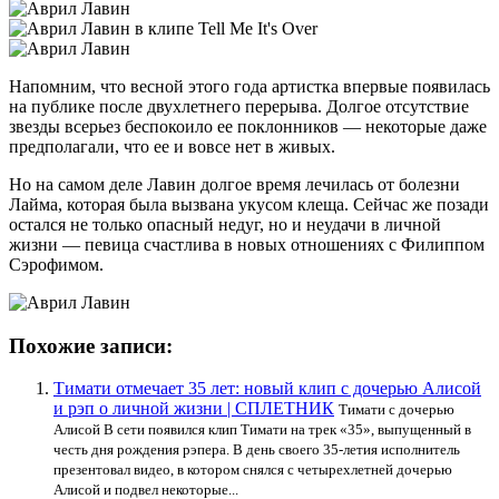
Напомним, что весной этого года артистка впервые появилась
на публике после двухлетнего перерыва. Долгое отсутствие
звезды всерьез беспокоило ее поклонников — некоторые даже
предполагали, что ее и вовсе нет в живых.
Но на самом деле Лавин долгое время лечилась от болезни
Лайма, которая была вызвана укусом клеща. Сейчас же позади
остался не только опасный недуг, но и неудачи в личной
жизни — певица счастлива в новых отношениях с Филиппом
Сэрофимом.
Похожие записи:
Тимати отмечает 35 лет: новый клип с дочерью Алисой
и рэп о личной жизни | СПЛЕТНИК
Тимати с дочерью
Алисой В сети появился клип Тимати на трек «35», выпущенный в
честь дня рождения рэпера. В день своего 35-летия исполнитель
презентовал видео, в котором снялся с четырехлетней дочерью
Алисой и подвел некоторые...