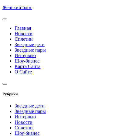
Skip
Женский блог
to
content
Главная
Новости
Сплетни
Звездные дети
Звездные пары
Интервью
Шоу-бизнес
Карта Сайта
О Сайте
Рубрики
Звездные дети
Звездные пары
Интервью
Новости
Сплетни
Шоу-бизнес