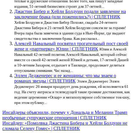
теплые и дружеские отношения. Более того, как пишут западные
издания, 51-летний бизнесмен строит для 37-летней...
Джастин Бибер и Хейли Болдуин подали заявление на
заключение брака (или поженились?) | СПЛЕТНИК
Хейли Болдуин и Джастин Бибер Похоже, свадьба 24-летнего
Джастина Бибера и 21-летней Хейли Болдуин совсем не за горами!
Вчера пара была замечена в здании суда в Нью-Йорке, где выдают
свидетельства о заключении брака. Как рассказал...
Алексей Навальный посвятил трогательный пост своей
жене и «партнерке» Юлии | СПЛЕТНИК
Юлия и Алексей
Навальный 42-летний политик Алексей Навальный, который сейчас
вместе со своей 42-летней женой Юлией и детьми, 17-летней Дашей
и 10-летним Захаром, отдыхает в Таиланде, продолжает делиться
отпускными снимками. Час назад...
Эллен Дедженерес и ее женщины: что мы знаем о
романах звезды | СПЛЕТНИК
Эллен Дедженерес Эллен
Дедженерес 26 января празднует день рождения, ей исполняется 61
год. На счету актрисы и телеведущей такие громкие достижения, как
ведение церемонии «Оскар» и мегапопулярное собственное ток-шоу,
при этом публику...
Навигация
Инсайдеры объяснили, почему у Дональда и Мелании Трамп
необычные супружеские отношения | СПЛЕТНИК
по
Инсайдер: «Помолвка Джастина Бибера и Хейли Болдуин не
записям
сломала Селену Гомес» | СПЛЕТНИК