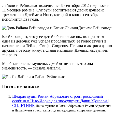
Лайвли и Рейнольдс поженились 9 сентября 2012 года после
11 месяцев романа. Супруги воспитывают двоих дочерей:
трехлетнюю Джеймс и Инес, которой в конце сентября
исполнится два года.
Джеймс Рейнольдс
Блейк говорит, что у ее детей обычная жизнь, но при этом
одна из девочек уже успела прославиться: ее голос звучит в
начале песни Тейлор Свифт Gorgeous. Певица и актриса давно
дружат, поэтому минута славы малышки Джеймс наступила
так рано.
Мы были очень смущены. Джеймс не знает, что она
знаменитость, — сказала Лайвли.
Похожие записи:
Щедрая душа: Роман Абрамович строит роскошный
особняк в Нью-Йорке для экс-супруги Даши Жуковой |
СПЛЕТНИК
Даша Жукова и Роман Абрамович Роман Абрамович
и Даша Жукова расстались год назад, однако сохранили довольно