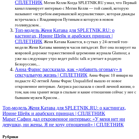
СПЛЕТНИК
Мегин Келли Когда SPLETNIK.RU узнал, что Первый
канал планирует интервью с Мегин Келли — той самой, которую
называют «ястребом американской журналистики», которая дважды
встречалась с Владимиром Путиным и которую в новом
голливудском...
Топ-модель Женя Катава для SPLETNIK.RU: о
кастингах, Ирине Шейк и арабских принцах |
СПЛЕТНИК
Женя Катава Кажется, в сутках у 24-летней топ-
модели Жени Катавы минимум часов пятьдесят. Вот она позирует на
ковровой дорожке торжественной церемонии журнала Glamour, а
уже на следующее утро ведет public talk и улетает в родную
Белоруссию,...
Анна Фарис рассказала, как «добавить огоньку» в
сексуальную жизнь | СПЛЕТНИК
Анна Фарис 10 января на
подкасте 42-летней Анны Фарис Unqualified вышло ее новое
откровенное интервью. Актриса рассказала о своей личной жизни, о
том, как она хранит вещи в спальне и какие отношения сейчас у нее с
бывшим мужем Крисом...
Навигация
Топ-модель Женя Катава для SPLETNIK.RU: о кастингах,
Ирине Шейк и арабских принцах | СПЛЕТНИК
по
Марат Сафин дал откровенное интервью: «У меня нет ни
записям
девушки, ни жены. Я не хочу отношений» | СПЛЕТНИК
Рубрики