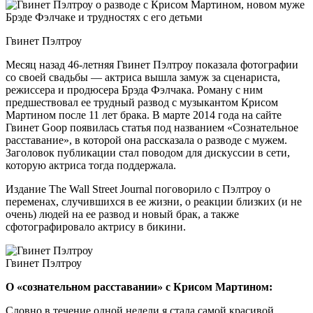
Гвинет Пэлтроу
Месяц назад 46-летняя Гвинет Пэлтроу показала фотографии
со своей свадьбы — актриса вышла замуж за сценариста,
режиссера и продюсера Брэда Фэлчака. Роману с ним
предшествовал ее трудный развод с музыкантом Крисом
Мартином после 11 лет брака. В марте 2014 года на сайте
Гвинет Goop появилась статья под названием «Сознательное
расставание», в которой она рассказала о разводе с мужем.
Заголовок публикации стал поводом для дискуссии в сети,
которую актриса тогда поддержала.
Издание The Wall Street Journal поговорило с Пэлтроу о
переменах, случившихся в ее жизни, о реакции близких (и не
очень) людей на ее развод и новый брак, а также
сфотографировало актрису в бикини.
Гвинет Пэлтроу
О «сознательном расставании» с Крисом Мартином:
Словно в течение одной недели я стала самой красивой