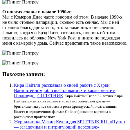
О плюсах славы в начале 1990-х:
Мы с Кэмерон Диас часто говорим об этом. В начале 1990-х
не было столько папарацци, сколько есть сейчас. Мы с ней
страшно благодарны за то, что за нами никто не следил.
Помню, когда я и Брэд Питт расстались, новость об этом
появилась на обложке New York Post, и никто не поджидал
меня с камерой у дома. Сейчас представить такое невозможно.
Похожие записи:
Кира Найтли рассказала о своей работе с Харви
Вайнштейном, об изнасилованиях и харассменте в
Голливуде | СПЛЕТНИК
Кира Найтли Скоро 32-летняя Кира
Найтли появится на экране в новой исторической драме —
британская актриса снялась в роли французской писательницы
Колетт в одноименном фильме Colette (название картины в
российском прокате пока...
Журналистка Мегин Келли для SPLETNIK.RU: «Путин
— загадочный и интригующий персонаж» |