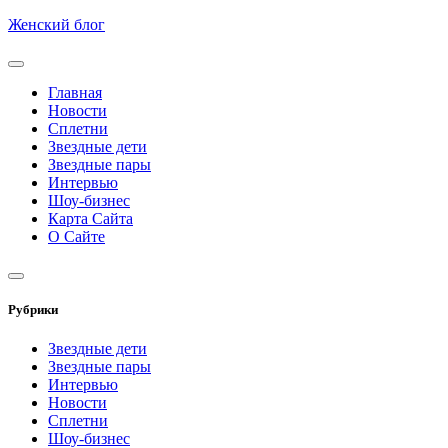
Skip
Женский блог
to
content
Главная
Новости
Сплетни
Звездные дети
Звездные пары
Интервью
Шоу-бизнес
Карта Сайта
О Сайте
Рубрики
Звездные дети
Звездные пары
Интервью
Новости
Сплетни
Шоу-бизнес