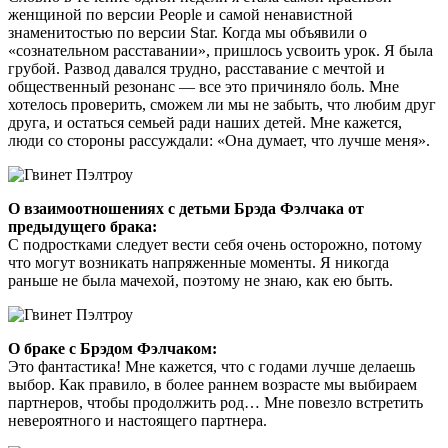
женщиной по версии People и самой ненавистной
знаменитостью по версии Star. Когда мы объявили о
«сознательном расставании», пришлось усвоить урок. Я была
грубой. Развод давался трудно, расставание с мечтой и
общественный резонанс — все это причиняло боль. Мне
хотелось проверить, сможем ли мы не забыть, что любим друг
друга, и остаться семьей ради наших детей. Мне кажется,
люди со стороны рассуждали: «Она думает, что лучше меня».
О взаимоотношениях с детьми Брэда Фэлчака от
предыдущего брака:
С подростками следует вести себя очень осторожно, потому
что могут возникать напряженные моменты. Я никогда
раньше не была мачехой, поэтому не знаю, как ею быть.
О браке с Брэдом Фэлчаком:
Это фантастика! Мне кажется, что с годами лучше делаешь
выбор. Как правило, в более раннем возрасте мы выбираем
партнеров, чтобы продолжить род… Мне повезло встретить
невероятного и настоящего партнера.