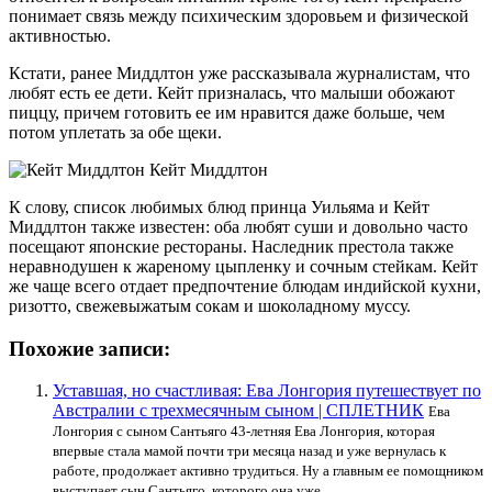
понимает связь между психическим здоровьем и физической
активностью.
Кстати, ранее Миддлтон уже рассказывала журналистам, что
любят есть ее дети. Кейт призналась, что малыши обожают
пиццу, причем готовить ее им нравится даже больше, чем
потом уплетать за обе щеки.
Кейт Миддлтон
К слову, список любимых блюд принца Уильяма и Кейт
Миддлтон также известен: оба любят суши и довольно часто
посещают японские рестораны. Наследник престола также
неравнодушен к жареному цыпленку и сочным стейкам. Кейт
же чаще всего отдает предпочтение блюдам индийской кухни,
ризотто, свежевыжатым сокам и шоколадному муссу.
Похожие записи:
Уставшая, но счастливая: Ева Лонгория путешествует по
Австралии с трехмесячным сыном | СПЛЕТНИК
Ева
Лонгория с сыном Сантьяго 43-летняя Ева Лонгория, которая
впервые стала мамой почти три месяца назад и уже вернулась к
работе, продолжает активно трудиться. Ну а главным ее помощником
выступает сын Сантьяго, которого она уже...