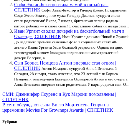
Софи Эллис-Бекстор стала мамой в пятый раз |
СПЛЕТНИК
Софи Эллис-Бекстор и Ричард Джонс Поздравляем
Софи Эллис-Бекстор и ее мужа Ричарда Джонса: супруги снова
стали родителями! Вчера, 7 января, британская певица родила
пятого ребенка — и снова сына! О счастливом событии звезда сама...
Иван Ургант сводил дочерей на баскетбольный матч в
Окленде | СПЛЕТНИК
Иван Ургант с дочками Ниной и Эрикой
До недавнего времени семейные фото в социальных сетях 40-
летнего Ивана Урганта были большой редкостью. Однако на днях
телеведущий в своем Instagram поделился снимком трехлетней
дочери Валерии, а...
Сын Бориса Немцова Антон впервые стал отцом |
СПЛЕТНИК
Антон Немцов с супругой Анной Игнатьевой
Сегодня, 28 января, стало известно, что 23-летний сын Бориса
Немцова и телеведущей Екатерины Одинцовой Антон и его супруга
Анна Игнатьева впервые стали родителями. У пары родился сын. О...
Навигация
СМИ: Дженнифер Лоуренс и Кук Марони помолвлены |
СПЛЕТНИК
по
В сети обсуждают сына Вигго Мортенсена Генри на
записям
церемонии Movies For Grownups Awards | СПЛЕТНИК
Рубрики