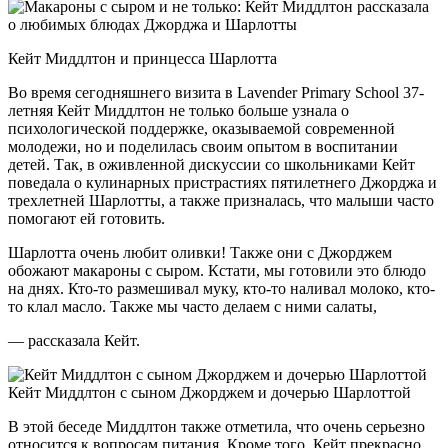
Кейт Миддлтон и принцесса Шарлотта
Во время сегодняшнего визита в Lavender Primary School 37-
летняя Кейт Миддлтон не только больше узнала о
психологической поддержке, оказываемой современной
молодежи, но и поделилась своим опытом в
воспитании
детей. Так, в оживленной дискуссии со школьниками Кейт
поведала о кулинарных пристрастиях пятилетнего Джорджа и
трехлетней Шарлотты, а также призналась, что малыши часто
помогают ей готовить.
Шарлотта очень любит оливки! Также они с Джорджем
обожают макароны с сыром. Кстати, мы готовили это блюдо
на днях. Кто-то размешивал муку, кто-то наливал молоко, кто-
то клал масло. Также мы часто делаем с ними салаты,
— рассказала Кейт.
Кейт Миддлтон с сыном Джорджем и дочерью Шарлоттой
В этой беседе Миддлтон также отметила, что очень серьезно
относится к вопросам питания. Кроме того, Кейт прекрасно