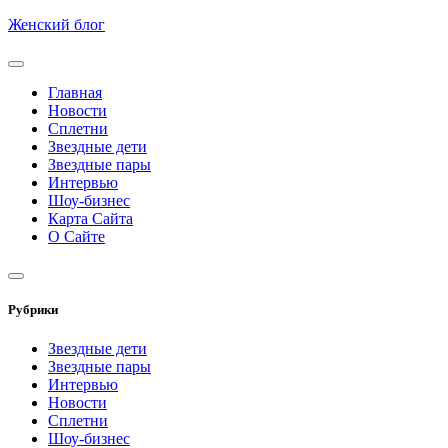
Skip
Женский блог
to
content
Главная
Новости
Сплетни
Звездные дети
Звездные пары
Интервью
Шоу-бизнес
Карта Сайта
О Сайте
Рубрики
Звездные дети
Звездные пары
Интервью
Новости
Сплетни
Шоу-бизнес