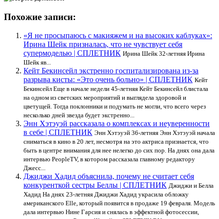
Похожие записи:
«Я не просыпаюсь с макияжем и на высоких каблуках»:
Ирина Шейк призналась, что не чувствует себя
супермоделью | СПЛЕТНИК
Ирина Шейк 32-летняя Ирина
Шейк яв...
Кейт Бекинсейл экстренно госпитализирована из-за
разрыва кисты: «Это очень больно» | СПЛЕТНИК
Кейт
Бекинсейл Еще в начале недели 45-летняя Кейт Бекинсейл блистала
на одном из светских мероприятий и выглядела здоровой и
цветущей. Тогда поклонники и подумать не могли, что всего через
несколько дней звезда будет экстренно...
Энн Хэтэуэй рассказала о комплексах и неуверенности
в себе | СПЛЕТНИК
Энн Хэтэуэй 36-летняя Энн Хэтэуэй начала
сниматься в кино в 20 лет, несмотря на это актриса признается, что
быть в центре внимания для нее нелегко до сих пор. На днях она дала
интервью PeopleTV, в котором рассказала главному редактору
Джесс...
Джиджи Хадид объяснила, почему не считает себя
конкуренткой сестры Беллы | СПЛЕТНИК
Джиджи и Белла
Хадид На днях 23-летняя Джиджи Хадид украсила обложку
американского Elle, который появится в продаже 19 февраля. Модель
дала интервью Нине Гарсия и снялась в эффектной фотосессии,