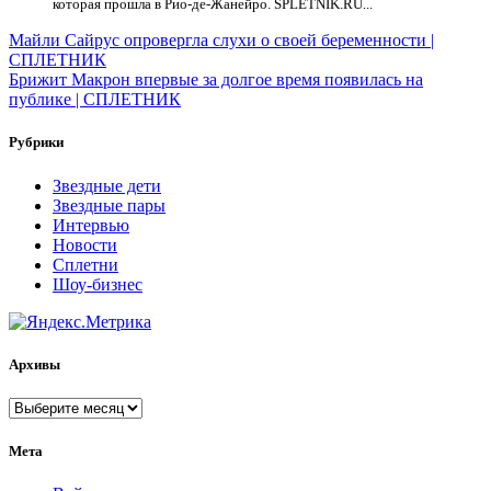
которая прошла в Рио-де-Жанейро. SPLETNIK.RU...
Навигация
Майли Сайрус опровергла слухи о своей беременности |
СПЛЕТНИК
по
Брижит Макрон впервые за долгое время появилась на
записям
публике | СПЛЕТНИК
Рубрики
Звездные дети
Звездные пары
Интервью
Новости
Сплетни
Шоу-бизнес
Архивы
Архивы
Мета