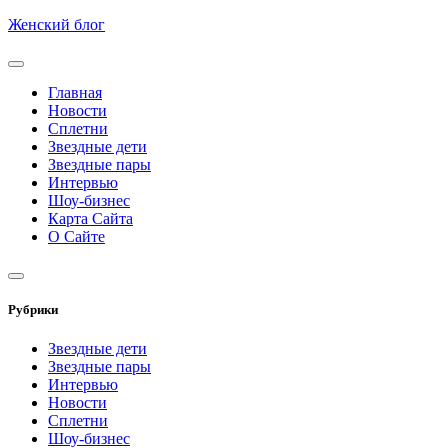
Skip
Женский блог
to
content
Главная
Новости
Сплетни
Звездные дети
Звездные пары
Интервью
Шоу-бизнес
Карта Сайта
О Сайте
Рубрики
Звездные дети
Звездные пары
Интервью
Новости
Сплетни
Шоу-бизнес