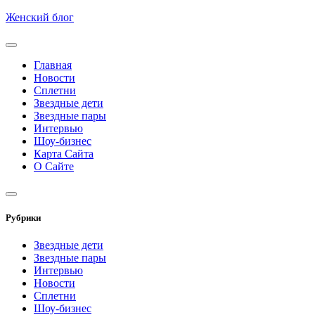
Skip
Женский блог
to
content
Главная
Новости
Сплетни
Звездные дети
Звездные пары
Интервью
Шоу-бизнес
Карта Сайта
О Сайте
Рубрики
Звездные дети
Звездные пары
Интервью
Новости
Сплетни
Шоу-бизнес