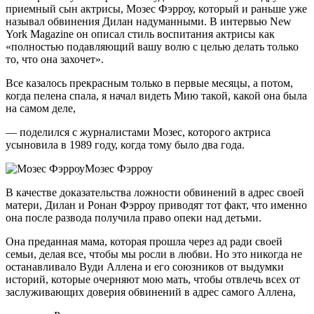
приемный сын актрисы, Мозес Фэрроу, который и раньше уже
называл обвинения Дилан надуманными. В интервью New
York Magazine он описал стиль воспитания актрисы как
«полностью подавляющий вашу волю с целью делать только
то, что она захочет».
Все казалось прекрасным только в первые месяцы, а потом,
когда пелена спала, я начал видеть Мию такой, какой она была
на самом деле,
— поделился с журналистами Мозес, которого актриса
усыновила в 1989 году, когда тому было два года.
Мозес Фэрроу
В качестве доказательства ложности обвинений в адрес своей
матери, Дилан и Ронан Фэрроу приводят тот факт, что именно
она после развода получила право опеки над детьми.
Она преданная мама, которая прошла через ад ради своей
семьи, делая все, чтобы мы росли в любви. Но это никогда не
останавливало Вуди Аллена и его союзников от выдумки
историй, которые очерняют мою мать, чтобы отвлечь всех от
заслуживающих доверия обвинений в адрес самого Аллена,