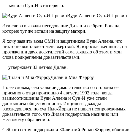
— заявила Сун-И в интервью.
Вуди Аллен и Сун-И Превин
Эти слова вызвали негодование Дилан и ее брата Ронана,
которые тут же встали на защиту матери.
Я хочу заявить всем СМИ и защитникам Вуди Аллена, что
никто не выставляет меня жертвой. Я, взрослая женщина, на
протяжении двух десятилетий сама заявляю об этом и мои
слова подкреплены доказательствами,
— утверждает 33-летняя Дилан.
Дилан и Миа Фэрроу
По ее словам, сексуальное домогательство со стороны ее
приемного отца произошло 4 августа 1992 года, когда
взаимоотношения Вуди Аллена и Сун-И уже стали
достоянием общественности. Инцидент дважды
расследовался, но суд Нью-Йорка не нашел неопровежимых
доказательств того, что Дилан подверглась насилию или
жестокому обращению.
Сейчас сестру поддержал и 30-летний Ронан Фэрроу, обвинив