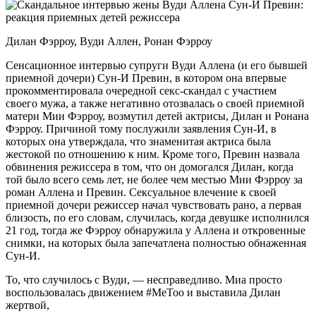
Дилан Фэрроу, Вуди Аллен, Ронан Фэрроу
Сенсационное интервью супруги Вуди Аллена (и его бывшей
приемной дочери) Сун-И Превин, в котором она впервые
прокомментировала очередной секс-скандал с участием
своего мужа, а также негативно
отозвалась о своей приемной
матери Мии Фэрроу, возмутил детей актрисы, Дилан и Ронана
Фэрроу. Причиной тому послужили заявления Сун-И, в
которых она утверждала, что знаменитая актриса была
жестокой по отношению к ним. Кроме того, Превин назвала
обвинения режиссера в том, что он домогался Дилан, когда
той было всего семь лет, не более чем местью Мии Фэрроу за
роман Аллена и Превин. Сексуальное влечение к своей
приемной дочери режиссер начал чувствовать рано, а первая
близость, по его словам, случилась, когда девушке исполнился
21 год, тогда же Фэрроу обнаружила у Аллена и откровенные
снимки, на которых была запечатлена полностью обнаженная
Сун-И.
То, что случилось с Вуди, — несправедливо. Миа просто
воспользовалась движением #MeToo и выставила Дилан
жертвой,