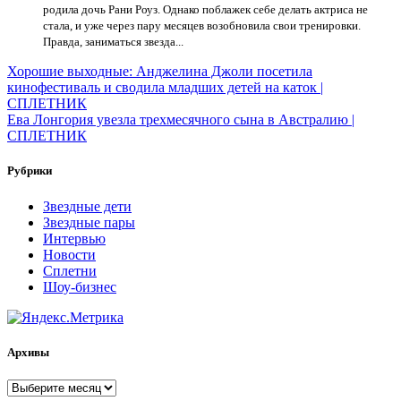
родила дочь Рани Роуз. Однако поблажек себе делать актриса не
стала, и уже через пару месяцев возобновила свои тренировки.
Правда, заниматься звезда...
Навигация
Хорошие выходные: Анджелина Джоли посетила
кинофестиваль и сводила младших детей на каток |
по
СПЛЕТНИК
записям
Ева Лонгория увезла трехмесячного сына в Австралию |
СПЛЕТНИК
Рубрики
Звездные дети
Звездные пары
Интервью
Новости
Сплетни
Шоу-бизнес
Архивы
Архивы