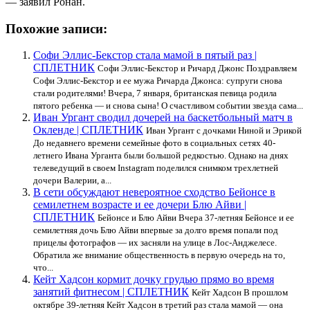
— заявил Ронан.
Похожие записи:
Софи Эллис-Бекстор стала мамой в пятый раз |
СПЛЕТНИК
Софи Эллис-Бекстор и Ричард Джонс Поздравляем
Софи Эллис-Бекстор и ее мужа Ричарда Джонса: супруги снова
стали родителями! Вчера, 7 января, британская певица родила
пятого ребенка — и снова сына! О счастливом событии звезда сама...
Иван Ургант сводил дочерей на баскетбольный матч в
Окленде | СПЛЕТНИК
Иван Ургант с дочками Ниной и Эрикой
До недавнего времени семейные фото в социальных сетях 40-
летнего Ивана Урганта были большой редкостью. Однако на днях
телеведущий в своем Instagram поделился снимком трехлетней
дочери Валерии, а...
В сети обсуждают невероятное сходство Бейонсе в
семилетнем возрасте и ее дочери Блю Айви |
СПЛЕТНИК
Бейонсе и Блю Айви Вчера 37-летняя Бейонсе и ее
семилетняя дочь Блю Айви впервые за долго время попали под
прицелы фотографов — их засняли на улице в Лос-Анджелесе.
Обратила же внимание общественность в первую очередь на то,
что...
Кейт Хадсон кормит дочку грудью прямо во время
занятий фитнесом | СПЛЕТНИК
Кейт Хадсон В прошлом
октябре 39-летняя Кейт Хадсон в третий раз стала мамой — она