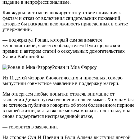
издание в непрофессионализме.
Как журналиста меня шокирует отсутствие внимания к
фактам и отказ от включения свидетельских показаний,
которые бы раскрыли всю лживость приведенных в статье
утверждений,
— подчеркнул Ронан, который сам занимается
журналистикой, является обладателем Пулитцеровской
премии и автором статей о сексуальных домогательствах
Харви Вайнштейна.
Ронан и Миа Фэрроу
Из 11 детей Фэрроу, биологических и приемных, семеро
выпустили совместное заявление в поддержку матери.
Мы отвергаем любые попытки отвлечь внимание от
заявлений Дилан путем очернения нашей мамы. Хотя нам бы
не хотелось публично говорить об этом болезненном периоде
в нашей жизни, мы также не можем молчать, поскольку она
снова подвергается несправедливой атаке,
— говорится в заявлении.
На стороне Сун-И Превин и Вуди Аллена выступил другой