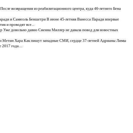
После возвращения из реабилитационного центра, куда 46-летнего Бена
аради и Самюэль Беншетри В июне 45-летняя Ванесса Паради впервые
ия и проводят все...
р Уже довольно давно Сиенна Миллер не давала повод для новостных
и Метин Хара Как пишут западные СМИ, сердце 37-летней Адрианы Лимы
2017 года....