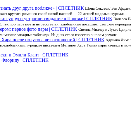
 узнать друг друга поближе» | СПЛЕТНИК
Шона Секстон/ Бен Аффлек 
ает крутить роман со своей новой пассией — 22-летней моделью журнала...
ри: супруги устроили свидание в Париже | СПЛЕТНИК
Ванесса П
С тех пор пара почти не расстается: влюбленные посещают светские мероприят
нером: первое фото пары | СПЛЕТНИК
Сиенна Миллер и Лукас Цвирне
али многие западные таблоиды. На днях стало известно о новом романе...
м Хара после полутора лет отношений | СПЛЕТНИК
Адриана Лима 
 возлюбленным, турецким писателем Метином Хара. Роман пары начался в июле 
ински и Эмили Блант | СПЛЕТНИК
 во Флориду | СПЛЕТНИК