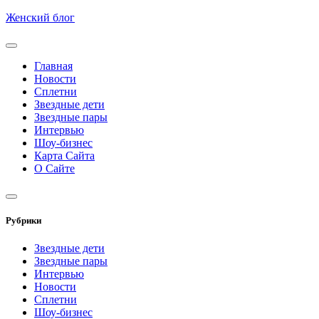
Skip
Женский блог
to
content
Главная
Новости
Сплетни
Звездные дети
Звездные пары
Интервью
Шоу-бизнес
Карта Сайта
О Сайте
Рубрики
Звездные дети
Звездные пары
Интервью
Новости
Сплетни
Шоу-бизнес