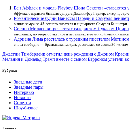
Бен Аффлек и модель Playboy Шона Секстон «стараются
Аффлека отправила бывшая супруга Дженнифер Гарнер, актер продолж
Романтические будни Ванессы Паради и Самуэля Беншет
вышла замуж за 45-летнего писателя и сценариста Самуэля Беншетри. 
Сиенна Миллер встречается с галеристом Лукасом Цвир
заголовков, но вчера об актрисе и переменах в ее личной жизни напис
Адриана Лима рассталась с турецким писателем Метино
снова свободно — бразильская модель рассталась со своим 36-летним
Навигация
Джастин Тимберлейк отметил день рождения с Джоном Крас
Мелания и Дональд Трамп вместе с сыном Бэрроном улетели
по
записям
Рубрики
Звездные дети
Звездные пары
Интервью
Новости
Сплетни
Шоу-бизнес
Архивы