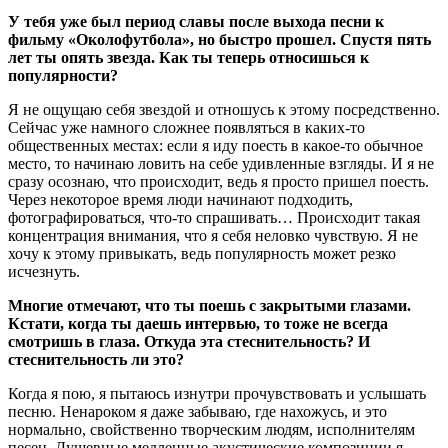
У тебя уже был период славы после выхода песни к
фильму «Околофутбола», но быстро прошел. Спустя пять
лет ты опять звезда. Как ты теперь относишься к
популярности?
Я не ощущаю себя звездой и отношусь к этому посредственно.
Сейчас уже намного сложнее появляться в каких-то
общественных местах: если я иду поесть в какое-то обычное
место, то начинаю ловить на себе удивленные взгляды. И я не
сразу осознаю, что происходит, ведь я просто пришел поесть.
Через некоторое время люди начинают подходить,
фотографироваться, что-то спрашивать… Происходит такая
концентрация внимания, что я себя неловко чувствую. Я не
хочу к этому привыкать, ведь популярность может резко
исчезнуть.
Многие отмечают, что ты поешь с закрытыми глазами.
Кстати, когда ты даешь интервью, то тоже не всегда
смотришь в глаза. Откуда эта стеснительность? И
стеснительность ли это?
Когда я пою, я пытаюсь изнутри прочувствовать и услышать
песню. Ненароком я даже забываю, где нахожусь, и это
нормально, свойственно творческим людям, исполнителям
песен. Душевные медленные акустические композиции я