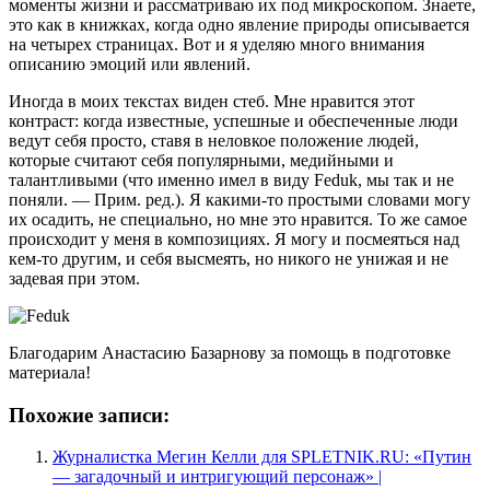
моменты жизни и рассматриваю их под микроскопом. Знаете,
это как в книжках, когда одно явление природы описывается
на четырех страницах. Вот и я уделяю много внимания
описанию эмоций или явлений.
Иногда в моих текстах виден стеб. Мне нравится этот
контраст: когда известные, успешные и обеспеченные люди
ведут себя просто, ставя в неловкое положение людей,
которые считают себя популярными, медийными и
талантливыми (что именно имел в виду Feduk, мы так и не
поняли. — Прим. ред.). Я какими-то простыми словами могу
их осадить, не специально, но мне это нравится. То же самое
происходит у меня в композициях. Я могу и посмеяться над
кем-то другим, и себя высмеять, но никого не унижая и не
задевая при этом.
Благодарим Анастасию Базарнову за помощь в подготовке
материала!
Похожие записи:
Журналистка Мегин Келли для SPLETNIK.RU: «Путин
— загадочный и интригующий персонаж» |