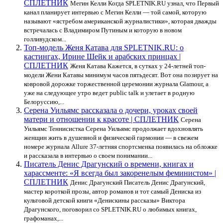
СПЛЕТНИК
Мегин Келли Когда SPLETNIK.RU узнал, что Первый
канал планирует интервью с Мегин Келли — той самой, которую
называют «ястребом американской журналистики», которая дважды
встречалась с Владимиром Путиным и которую в новом
голливудском...
Топ-модель Женя Катава для SPLETNIK.RU: о
кастингах, Ирине Шейк и арабских принцах |
СПЛЕТНИК
Женя Катава Кажется, в сутках у 24-летней топ-
модели Жени Катавы минимум часов пятьдесят. Вот она позирует на
ковровой дорожке торжественной церемонии журнала Glamour, а
уже на следующее утро ведет public talk и улетает в родную
Белоруссию,...
Серена Уильямс рассказала о дочери, уроках своей
матери и отношении к красоте | СПЛЕТНИК
Серена
Уильямс Теннисистка Серена Уильямс продолжает вдохновлять
женщин жить в душевной и физической гармонии — в свежем
номере журнала Аllure 37-летняя спортсменка появилась на обложке
и рассказала в интервью о своем понимании...
Писатель Денис Драгунский о времени, книгах и
харассменте: «Я всегда был закоренелым феминистом» |
СПЛЕТНИК
Денис Драгунский Писатель Денис Драгунский,
мастер короткой прозы, автор романов и тот самый Дениска из
культовой детской книги «Денискины рассказы» Виктора
Драгунского, поговорил со SPLETNIK.RU о любимых книгах,
графоманах,...