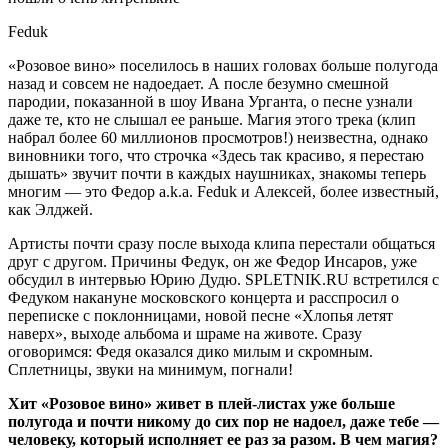
Feduk
«Розовое вино» поселилось в наших головах больше полугода
назад и совсем не надоедает. А после безумно смешной
пародии, показанной в шоу Ивана Урганта, о песне узнали
даже те, кто не слышал ее раньше. Магия этого трека (клип
набрал
более 60 миллионов просмотров!) неизвестна, однако
виновники того, что строчка «Здесь так красиво, я перестаю
дышать» звучит почти в каждых наушниках, знакомы теперь
многим — это Федор a.k.a. Feduk и Алексей, более известный,
как Элджей.
Артисты почти сразу после выхода клипа перестали общаться
друг с другом. Причины Федук, он же Федор Инсаров, уже
обсудил в интервью Юрию Дудю. SPLETNIK.RU встретился с
Федуком накануне московского концерта и расспросил о
переписке с поклонницами, новой песне «Хлопья летят
наверх», выходе альбома и шраме на животе. Сразу
оговоримся: Федя оказался дико милым и скромным.
Сплетницы, звуки на минимум, погнали!
Хит «Розовое вино» живет в плей-листах уже больше
полугода и почти никому до сих пор не надоел, даже тебе —
человеку, который исполняет ее раз за разом. В чем магия?