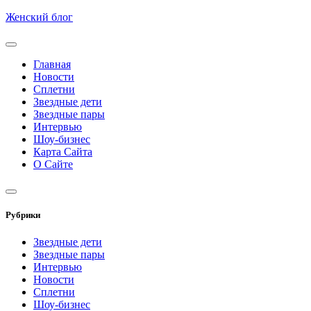
Skip
Женский блог
to
content
Главная
Новости
Сплетни
Звездные дети
Звездные пары
Интервью
Шоу-бизнес
Карта Сайта
О Сайте
Рубрики
Звездные дети
Звездные пары
Интервью
Новости
Сплетни
Шоу-бизнес