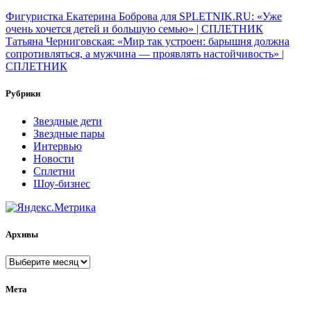
Навигация
Фигуристка Екатерина Боброва для SPLETNIK.RU: «Уже
очень хочется детей и большую семью» | СПЛЕТНИК
по
Татьяна Черниговская: «Мир так устроен: барышня должна
записям
сопротивляться, а мужчина — проявлять настойчивость» |
СПЛЕТНИК
Рубрики
Звездные дети
Звездные пары
Интервью
Новости
Сплетни
Шоу-бизнес
Архивы
Архивы
Мета