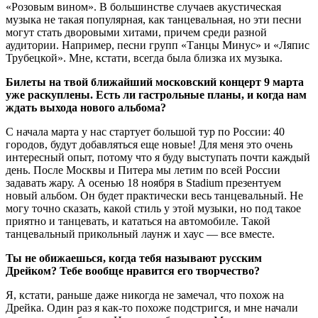
«Розовым вином». В большинстве случаев акустическая
музыка не такая популярная, как танцевальная, но эти песни
могут стать дворовыми хитами, причем среди разной
аудитории. Например, песни групп «Танцы Минус» и «Ляпис
Трубецкой». Мне, кстати, всегда была близка их музыка.
Билеты на твой ближайший московский концерт 9 марта
уже раскуплены. Есть ли гастрольные планы, и когда нам
ждать выхода нового альбома?
С начала марта у нас стартует большой тур по России: 40
городов, будут добавляться еще новые! Для меня это очень
интересный опыт, потому что я буду выступать почти каждый
день. После Москвы и Питера мы летим по всей России
задавать жару. А осенью 18 ноября в Stadium презентуем
новый альбом. Он будет практически весь танцевальный. Не
могу точно сказать, какой стиль у этой музыки, но под такое
приятно и танцевать, и кататься на автомобиле. Такой
танцевальный прикольный лаунж и хаус — все вместе.
Ты не обижаешься, когда тебя называют русским
Дрейком? Тебе вообще нравится его творчество?
Я, кстати, раньше даже никогда не замечал, что похож на
Дрейка. Один раз я как-то похоже подстригся, и мне начали