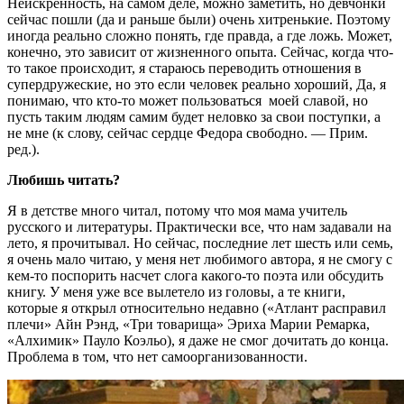
Неискренность, на самом деле, можно заметить, но девчонки
сейчас пошли (да и раньше были) очень хитренькие. Поэтому
иногда реально сложно понять, где правда, а где ложь. Может,
конечно, это зависит от жизненного опыта. Сейчас, когда что-
то такое происходит, я стараюсь переводить отношения в
супердружеские, но это если человек реально хороший, Да, я
понимаю, что кто-то может пользоваться моей славой, но
пусть таким людям самим будет неловко за свои поступки, а
не мне (к слову, сейчас сердце Федора свободно. — Прим.
ред.).
Любишь читать?
Я в детстве много читал, потому что моя мама учитель
русского и литературы. Практически все, что нам задавали на
лето, я прочитывал. Но сейчас, последние лет шесть или семь,
я очень мало читаю, у меня нет любимого автора, я не смогу с
кем-то поспорить насчет слога какого-то поэта или обсудить
книгу. У меня уже все вылетело из головы, а те книги,
которые я открыл относительно недавно («Атлант расправил
плечи» Айн Рэнд, «Три товарища» Эриха Марии Ремарка,
«Алхимик» Пауло Коэльо), я даже не смог дочитать до конца.
Проблема в том, что нет самоорганизованности.