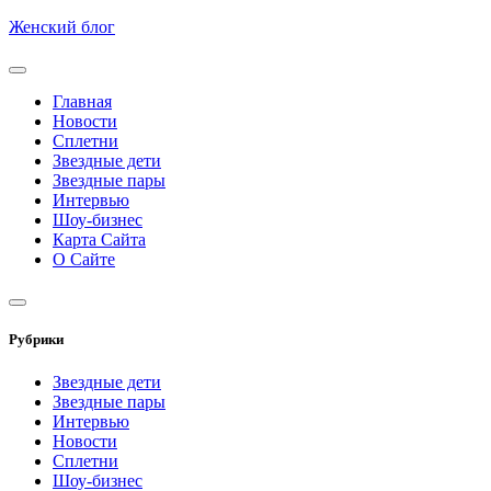
Skip
Женский блог
to
content
Главная
Новости
Сплетни
Звездные дети
Звездные пары
Интервью
Шоу-бизнес
Карта Сайта
О Сайте
Рубрики
Звездные дети
Звездные пары
Интервью
Новости
Сплетни
Шоу-бизнес