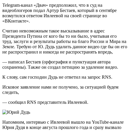
Telegram-канал «Двач» предположил, что в суд на
видеоблогеров подал Артур Бестаев, который в сентябре
возмутился ответом Ивлеевой на своей странице во
«ВКонтакте».
Считаю невозможным та­кое высказывание в адрес
Президента Путина­ от кого бы то ни был­о, учитывая его
труд,­ заслуги и результаты­ работы на благо России и Мира на
Земле. Требую от Ю. Дудь удал­ить данное видео где бы он его
не распрос­транил и никогда не распространять впредь,
— написал Бестаев (орфография и пунктуация автора
сохранены). Также он создал петицию за удаление видео.
К слову, сам господин Дудь не ответил на запрос RNS.
Исковое заявление нами не получено, за ситуацией будем
следить,
— сообщил RNS представитель Ивлеевой.
Напомним, интервью с Ивлеевой вышло на YouTube-канале
Юрия Дудя в конце августа прошлого года и сразу вызвало