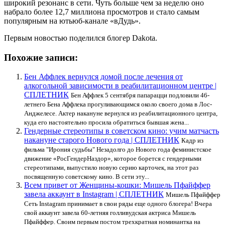
широкий резонанс в сети. Чуть больше чем за неделю оно
набрало более 12,7 миллиона просмотров и стало самым
популярным на ютьюб-канале «вДудь».
Первым новостью поделился блогер Dakota.
Похожие записи:
Бен Аффлек вернулся домой после лечения от
алкогольной зависимости в реабилитационном центре |
СПЛЕТНИК
Бен Аффлек 5 сентября папарацци подловили 46-
летнего Бена Аффлека прогуливающимся около своего дома в Лос-
Анджелесе. Актер накануне вернулся из реабилитационного центра,
куда его настоятельно просила обратиться бывшая жена...
Гендерные стереотипы в советском кино: учим матчасть
накануне старого Нового года | СПЛЕТНИК
Кадр из
фильма "Ирония судьбы" Незадолго до Нового года феминистское
движение «РосГендерНаздор», которое борется с гендерными
стереотипами, выпустило новую серию карточек, на этот раз
посвященную советскому кино. В сети эту...
Всем привет от Женщины-кошки: Мишель Пфайффер
завела аккаунт в Instagram | СПЛЕТНИК
Мишель Пфайффер
Сеть Instagram принимает в свои ряды еще одного блогера! Вчера
свой аккаунт завела 60-летняя голливудская актриса Мишель
Пфайффер. Своим первым постом трехкратная номинантка на