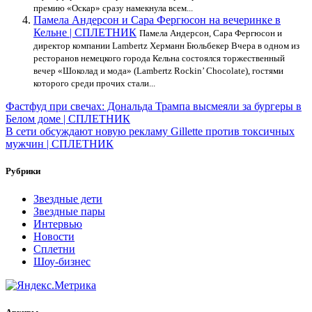
премию «Оскар» сразу намекнула всем...
Памела Андерсон и Сара Фергюсон на вечеринке в
Кельне | СПЛЕТНИК
Памела Андерсон, Сара Фергюсон и
директор компании Lambertz Херманн Бюльбекер Вчера в одном из
ресторанов немецкого города Кельна состоялся торжественный
вечер «Шоколад и мода» (Lambertz Rockin’ Chocolate), гостями
которого среди прочих стали...
Навигация
Фастфуд при свечах: Дональда Трампа высмеяли за бургеры в
Белом доме | СПЛЕТНИК
по
В сети обсуждают новую рекламу Gillette против токсичных
записям
мужчин | СПЛЕТНИК
Рубрики
Звездные дети
Звездные пары
Интервью
Новости
Сплетни
Шоу-бизнес