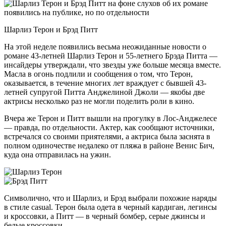
Шарлиз Терон и Брэд Питт
На этой неделе появились весьма неожиданные новости о
романе 43-летней Шарлиз Терон и 55-летнего Брэда Питта —
инсайдеры утверждали, что звезды уже больше месяца вместе.
Масла в огонь подлили и сообщения о
том, что Терон,
оказывается, в течение многих лет враждует с бывшей 43-
летней супругой Питта Анджелиной Джоли — якобы две
актрисы несколько раз не могли поделить роли в кино.
Вчера же Терон и Питт вышли на прогулку в Лос-Анджелесе
— правда, по отдельности. Актер, как сообщают источники,
встречался со своими приятелями, а актриса была заснята в
полном одиночестве недалеко от пляжа в районе Венис Бич,
куда она отправилась на ужин.
Символично, что и Шарлиз, и Брэд выбрали похожие наряды
в стиле casual. Терон была одета в черный кардиган, легинсы
и кроссовки, а Питт — в черный бомбер, серые джинсы и
белые кроссовки.