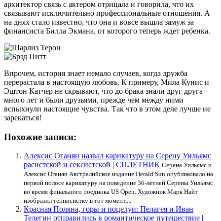
архитектор связь с актером отрицала и говорила, что их
связывают исключительно профессиональные отношения. А
на днях стало известно, что она и вовсе вышла замуж за
финансиста Билла Экмана, от которого теперь ждет ребенка.
Впрочем, история знает немало случаев, когда дружба
перерастала в настоящую любовь. К примеру, Мила Кунис и
Эштон Катчер не скрывают, что до брака знали друг друга
много лет и были друзьями, прежде чем между ними
вспыхнули настоящие чувства. Так что в этом деле лучше не
зарекаться!
Похожие записи:
Алексис Оганян назвал карикатуру на Серену Уильямс
расистской и сексистской | СПЛЕТНИК
Серена Уильямс и
Алексис Оганян Австралийское издание Herald Sun опубликовало на
первой полосе карикатуру на поведение 36-летней Серены Уильямс
во время финального поединка US Open. Художник Марк Найт
изобразил теннисистку в тот момент,...
Красная Поляна, горы и поцелуи: Пелагея и Иван
Телегин отправились в романтическое путешествие |