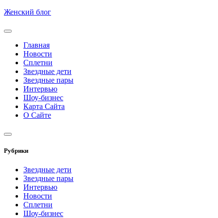
Skip
Женский блог
to
content
Главная
Новости
Сплетни
Звездные дети
Звездные пары
Интервью
Шоу-бизнес
Карта Сайта
О Сайте
Рубрики
Звездные дети
Звездные пары
Интервью
Новости
Сплетни
Шоу-бизнес