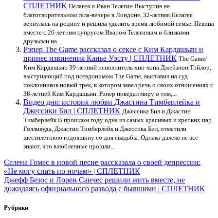
СПЛЕТНИК
Пелагея и Иван Телегин Выступив на
благотворительном гала-вечере в Лондоне, 32-летняя Пелагея
вернулась на родину и решила уделить время любимой семье. Певица
вместе с 26-летним супругом Иваном Телегиным и близкими
друзьями на...
Рэпер The Game рассказал о сексе с Ким Кардашьян и
принес извинения Канье Уэсту | СПЛЕТНИК
The Game/
Ким Кардашьян 39-летний исполнитель хип-хопа Джейзион Тэйлор,
выступающий под псевдонимом The Game, выставил на суд
поклонников новый трек, в котором завел речь о своих отношениях с
38-летней Ким Кардашьян. Рэпер поведал миру о том,...
Видео дня: история любви Джастина Тимберлейка и
Джессики Бил | СПЛЕТНИК
Джессика Бил и Джастин
Тимберлейк В прошлом году одна из самых красивых и крепких пар
Голливуда, Джастин Тимберлейк и Джессика Бил, отметили
шестилетнюю годовщину со дня свадьбы. Однако далеко не все
знают, что влюбленные прошли...
Навигация
Селена Гомес в новой песне рассказала о своей депрессии:
«Не могу спать по ночам» | СПЛЕТНИК
по
Джефф Безос и Лорен Санчес решили жить вместе, не
записям
дожидаясь официального развода с бывшими | СПЛЕТНИК
Рубрики