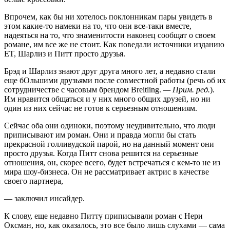
Впрочем, как бы ни хотелось поклонникам пары увидеть в
этом какие-то намеки на то, что они все-таки вместе,
надеяться на то, что знаменитости наконец сообщат о своем
романе, им все же не стоит. Как поведали источники изданию
ET, Шарлиз и Питт просто друзья.
Брэд и Шарлиз знают друг друга много лет, а недавно стали
еще бОльшими друзьями после совместной работы (речь об их
сотрудничестве с часовым брендом Breitling.
— Прим. ред.
).
Им нравится общаться и у них много общих друзей, но ни
один из них сейчас не готов к серьезным отношениям.
Сейчас оба они одиноки, поэтому неудивительно, что люди
приписывают им роман. Они и правда могли бы стать
прекрасной голливудской парой, но на данный момент они
просто друзья. Когда Питт снова решится на серьезные
отношения, он, скорее всего, будет встречаться с кем-то не из
мира шоу-бизнеса. Он не рассматривает актрис в качестве
своего партнера,
— заключил инсайдер.
К слову, еще недавно Питту приписывали роман с Нери
Оксман, но, как оказалось, это все было лишь слухами — сама